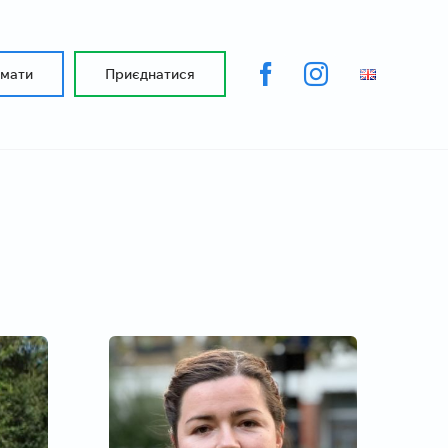
имати
Приєднатися