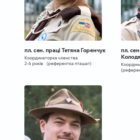
пл. сен. праці Тетяна Горенчук
пл. сен
Колодя
Координаторка членства
2-6 років (референтка пташат)
Координа
(референ