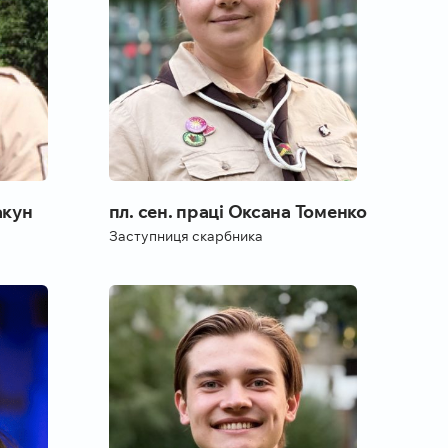
пл. сен. праці Оксана Томенко
акун
Заступниця скарбника