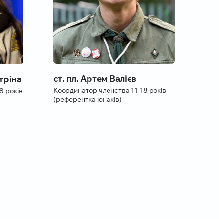
ст. пл. Артем Валієв
етріна
Координатор членства 11-18 років
18 років
(референтка юнаків)