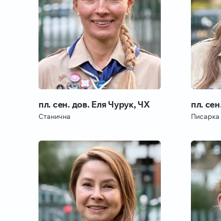
пл. сен. дов. Еля Чурук, ЧХ
пл. сен
Станична
Писарка