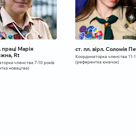
. праці Марія
ст. пл. вірл. Соломія П
жна, Rt
Координаторка членства 11-
(референтка юначок)
торка членства 7-10 років
тка новацтва)