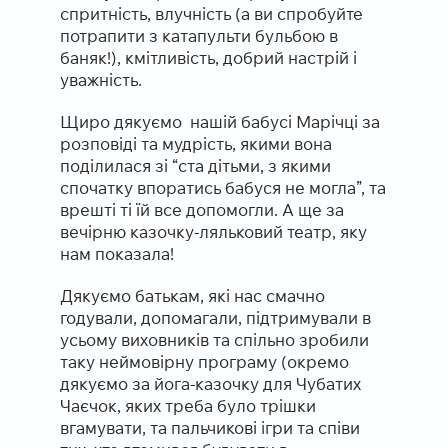
спритність, влучність (а ви спробуйте
потрапити з катапульти бульбою в
баняк!), кмітливість, добрий настрій і
уважність.
Щиро дякуємо
нашій бабусі Марічці за
розповіді та мудрість, якими вона
поділилася зі “ста дітьми, з якими
спочатку впоратись бабуся не могла”, та
врешті ті їй все допомогли. А ще за
вечірню казочку-ляльковий театр, яку
нам показала!
Дякуємо батькам, які нас смачно
годували, допомагали, підтримували в
усьому виховників та спільно зробили
таку неймовірну програму (окремо
дякуємо за йога-казочку для Чубатих
Чаєчок, яких треба було трішки
вгамувати, та пальчикові ігри та співи