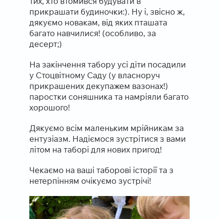
тих, хто втомився будувати в
прикрашати будиночки:). Ну і, звісно ж,
дякуємо новакам, від яких пташата
багато навчилися! (особливо, за
десерт;)
На закінчення табору усі діти посадили
у Стоцвітному Саду (у власноруч
прикрашених декупажем вазонах!)
паростки соняшника та намріяли багато
хорошого!
Дякуємо всім маленьким мрійникам за
ентузіазм. Надіємося зустрітися з вами
літом на таборі для нових пригод!
Чекаємо на ваші таборові історії та з
нетерпінням очікуємо зустрічі!