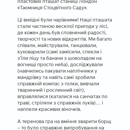
пластових пташат станиці Лондон
«Таємниця Стоцвітного Саду».
Ці вихідні були чарівними! Наші пташата
стали частиною веселої пригоди у лісі,
де кожен день був сповнений радості,
творчості та нових відкриттів. Ми багато
співали, майстрували, танцювали,
куховарили (самі замісили, спекли і
з’їли піцу та банани з шоколадом на
вогнищі просто неба), досліджували
(навчились пакувати наплічники у
мандрівку та навіть самі зробили
справжній компас з голки, вивчали
тваринний і рослинний світ),
вправлялися (каталися на санчатах по
траві, стріляли з справжніх луків)… і
наплели красивих віночків.
А теренова гра на вміння зварити борщ
– то було справжнє випробування на