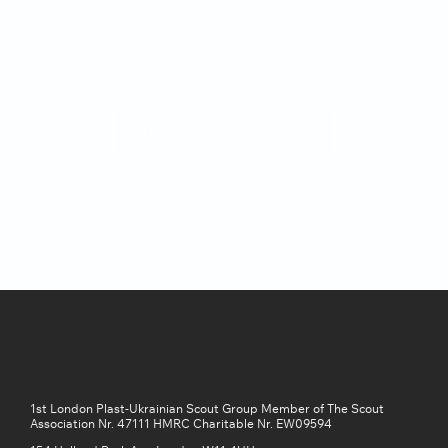
Приєднатися до Пласту
1st London Plast-Ukrainian Scout Group Member of The Scout
Association Nr. 47111 HMRC Charitable Nr. EW09594