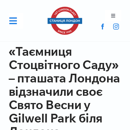
Skip
to
content
Toggle
Toggle
Navigati
Navigation
Про Пласт
«Таємниця
Батькам
Стоцвітного Саду»
Пластунам
– пташата Лондона
Новини
відзначили своє
Контакти
Свято Весни у
Приєднатися до Пласту
Gilwell Park біля
Підтримати Пласт